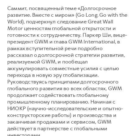
Саммит, посвященный теме «Долгосрочное
Тест-драйв
СЕРВИСНОЕ ОБСЛУЖИВАНИЕ
О дилере
развитие. Вместе с миром» (Go Long. Go with the
Трейд-ин
Нулевое ТО
Наша команда
World), подчеркнул следование Great Wall
DARGO
DARGO X
Motor ценностям глобальной открытости и
Программа «Помощь на дороге»
Контакты
от 3 199 000 ₽
от 3 499 000 ₽
готовности к сотрудничеству. Паркер Ши, вице-
КРЕДИТ И СТРАХОВАНИЕ
Регламенты технического обслуживания
президент GWM и глава GWM International, в
рамках вступительной речи подробно
Кредитный калькулятор
Электронный ПТС
рассказал о долгосрочной стратегии развития,
Страхование
реализуемой GWM, и пообещал
Кредит
аккумулировать совместные усилия с целью
ПОДДЕРЖКА
F7
перехода в новую эру глобализации.
F7X
GWM Безопасность
от 2 899 000 ₽
от 3 599 000 ₽
Руководствуясь принципами долгосрочного
КОРПОРАТИВНЫМ КЛИЕНТАМ
Гарантия HAVAL
глобального развития во всех областях, GWM
продолжает содействовать глобальному
Для малого бизнеса
Мобильное приложение GWM
промышленному планированию. Начиная с
Корпоративным клиентам
Программа «HAVAL Защита+»
НИОКР (научно-исследовательские и опытно-
конструкторские работы) и производства и
Крупным корпоративным клиентам
Руководства по эксплуатации
заканчивая продажами и сервисом, GWM
POER
от 3 449 000 ₽
Система управления автопарком
Подписки
действует в партнерстве с глобальными
инвесторами.