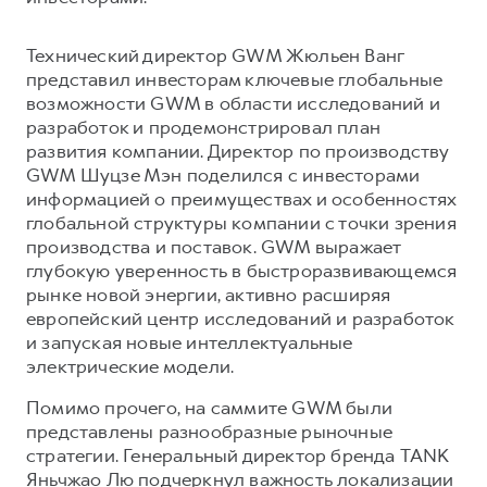
Сервис для корпоративных клиентов
HAVAL Лизинг
АКСЕССУАРЫ HAVAL
Технический директор GWM Жюльен Ванг
Автомобильные аксессуары
представил инвесторам ключевые глобальные
возможности GWM в области исследований и
АКСЕССУАРЫ HAVAL
Коллекция CITY
разработок и продемонстрировал план
Автомобильные аксессуары
Коллекция Базовая
развития компании. Директор по производству
GWM Шуцзе Мэн поделился с инвесторами
Коллекция CITY
Коллекция Детская
информацией о преимуществах и особенностях
Коллекция Базовая
глобальной структуры компании с точки зрения
производства и поставок. GWM выражает
Коллекция Детская
глубокую уверенность в быстроразвивающемся
рынке новой энергии, активно расширяя
европейский центр исследований и разработок
и запуская новые интеллектуальные
электрические модели.
Помимо прочего, на саммите GWM были
представлены разнообразные рыночные
стратегии. Генеральный директор бренда TANK
Яньчжао Лю подчеркнул важность локализации