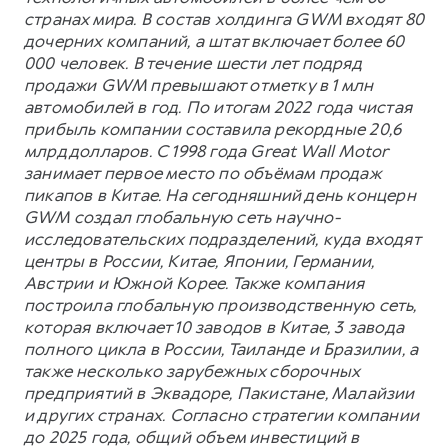
странах мира. В состав холдинга GWM входят 80
дочерних компаний, а штат включает более 60
000 человек. В течение шести лет подряд
продажи GWM превышают отметку в 1 млн
автомобилей в год. По итогам 2022 года чистая
прибыль компании составила рекордные 20,6
млрд долларов. С 1998 года Great Wall Motor
занимает первое место по объёмам продаж
пикапов в Китае. На сегодняшний день концерн
GWM создал глобальную сеть научно-
исследовательских подразделений, куда входят
центры в России, Китае, Японии, Германии,
Австрии и Южной Корее. Также компания
построила глобальную производственную сеть,
которая включает 10 заводов в Китае, 3 завода
полного цикла в России, Таиланде и Бразилии, а
также несколько зарубежных сборочных
предприятий в Эквадоре, Пакистане, Малайзии
и других странах. Согласно стратегии компании
до 2025 года, общий объем инвестиций в