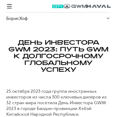
БорисХоф
ДЕНЬ ИНВЕСТОРА
GWM 2023: ПУТЬ GWM
Модели
Покупателям
Владельцам
Спецпредложения
О дилере
К ДОЛГОСРОЧНОМУ
ГЛОБАЛЬНОМУ
УСПЕХУ
ВЫБОР И ПОКУПКА
СЕРВИС
СПЕЦПРЕДЛОЖЕНИЯ
БРЕНД HAVAL
Автомобили в наличии
Все о сервисе
Покупателям
О бренде
25 октября 2023 года группа иностранных
Конфигуратор HAVAL
Запись на сервис
Владельцам
Новости
инвесторов из числа 300 ключевых дилеров из
M6
Аксессуары HAVAL
Моторное масло
О GWM
JOLION
32 стран мира посетила День Инвестора GWM
от 2 049 000 ₽
от 2 049 000 ₽
Каталоги и прайс-листы
Стоимость ТО
2023 в городе Баодин провинции Хэбэй
Китайской Народной Республики.
Программа «HAVAL Защита+»
ИНФОРМАЦИЯ О ДИЛЕРЕ