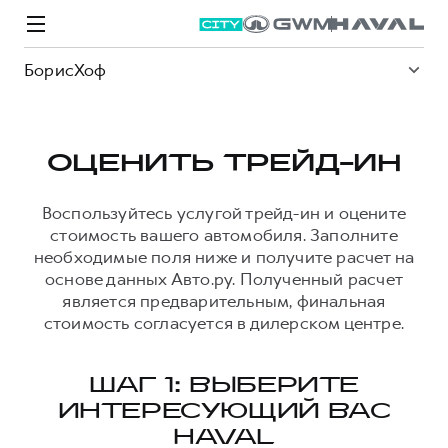
БорисХоф
ОЦЕНИТЬ ТРЕЙД-ИН
Модели
Покупателям
Владельцам
Спецпредложения
О дилере
Воспользуйтесь услугой трейд-ин и оцените
стоимость вашего автомобиля. Заполните
необходимые поля ниже и получите расчет на
основе данных Авто.ру. Полученный расчет
ВЫБОР И ПОКУПКА
СЕРВИС
СПЕЦПРЕДЛОЖЕНИЯ
БРЕНД HAVAL
является предварительным, финальная
Автомобили в наличии
Все о сервисе
Покупателям
О бренде
стоимость согласуется в дилерском центре.
Конфигуратор HAVAL
Запись на сервис
Владельцам
Новости
M6
Аксессуары HAVAL
Моторное масло
О GWM
JOLION
ШАГ 1: ВЫБЕРИТЕ
от 2 049 000 ₽
от 2 049 000 ₽
ИНТЕРЕСУЮЩИЙ ВАС
Каталоги и прайс-листы
Стоимость ТО
HAVAL
Программа «HAVAL Защита+»
ИНФОРМАЦИЯ О ДИЛЕРЕ