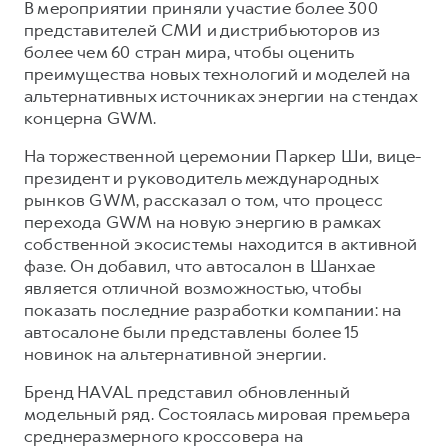
Сервис для корпоративных клиентов
В мероприятии приняли участие более 300
представителей СМИ и дистрибьюторов из
HAVAL Лизинг
АКСЕССУАРЫ HAVAL
более чем 60 стран мира, чтобы оценить
Автомобильные аксессуары
преимущества новых технологий и моделей на
альтернативных источниках энергии на стендах
АКСЕССУАРЫ HAVAL
Коллекция CITY
концерна GWM.
Автомобильные аксессуары
Коллекция Базовая
На торжественной церемонии Паркер Ши, вице-
Коллекция CITY
Коллекция Детская
президент и руководитель международных
Коллекция Базовая
рынков GWM, рассказал о том, что процесс
перехода GWM на новую энергию в рамках
Коллекция Детская
собственной экосистемы находится в активной
фазе. Он добавил, что автосалон в Шанхае
является отличной возможностью, чтобы
показать последние разработки компании: на
автосалоне были представлены более 15
новинок на альтернативной энергии.
Бренд HAVAL представил обновленный
модельный ряд. Состоялась мировая премьера
среднеразмерного кроссовера на