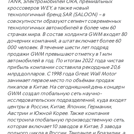
TANK, электромобилей ORA, премиальных
кроссоверов WEY, а также новый
технологичный бренд SAR (SALOON) – в
совокупности образуют сегмент современных
технологичных автомобилей в более чем 60
странах мира. В состав холдинга GWM входят 80
дочерних компаний, а штат включает более 60
000 человек. В течение шести лет подряд
продажи GWM превышают отметку в 1 млн
автомобилей в год. По итогам 2022 года чистая
прибыль компании составила рекордные 20,6
млрд долларов. С 1998 года Great Wall Motor
занимает первое место по объёмам продаж
пикапов в Китае. На сегодняшний день концерн
GWM создал глобальную сеть научно-
исследовательских подразделений, куда входят
центры в России, Китае, Японии, Германии,
Австрии и Южной Корее. Также компания
построила глобальную производственную сеть,
которая включает 10 заводов в Китае, 3 завода
полного цикла в России, Таиланде и Бразилии, а