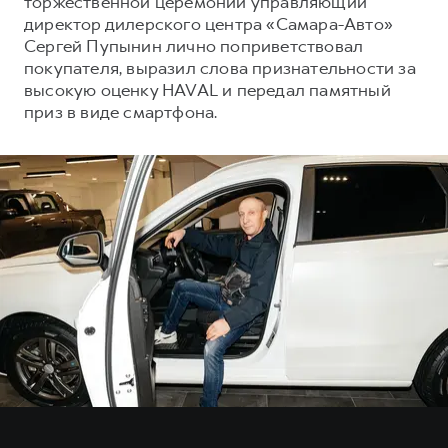
торжественной церемонии управляющий
Сервис для корпоративных клиентов
директор дилерского центра «Самара-Авто»
HAVAL Лизинг
АКСЕССУАРЫ HAVAL
Сергей Пупынин лично поприветствовал
покупателя, выразил слова признательности за
Автомобильные аксессуары
высокую оценку HAVAL и передал памятный
АКСЕССУАРЫ HAVAL
Коллекция CITY
приз в виде смартфона.
Автомобильные аксессуары
Коллекция Базовая
Коллекция CITY
Коллекция Детская
Коллекция Базовая
Коллекция Детская