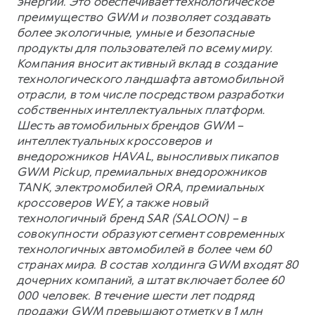
энергии. Это обеспечивает технологическое
преимущество GWM и позволяет создавать
более экологичные, умные и безопасные
продукты для пользователей по всему миру.
Компания вносит активный вклад в создание
технологического ландшафта автомобильной
отрасли, в том числе посредством разработки
собственных интеллектуальных платформ.
Шесть автомобильных брендов GWM –
интеллектуальных кроссоверов и
внедорожников HAVAL, выносливых пикапов
GWM Pickup, премиальных внедорожников
TANK, электромобилей ORA, премиальных
кроссоверов WEY, а также новый
технологичный бренд SAR (SALOON) – в
совокупности образуют сегмент современных
технологичных автомобилей в более чем 60
странах мира. В состав холдинга GWM входят 80
дочерних компаний, а штат включает более 60
000 человек. В течение шести лет подряд
продажи GWM превышают отметку в 1 млн