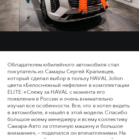
Тест-драйв
СЕРВИСНОЕ ОБСЛУЖИВАНИЕ
О дилере
Трейд-ин
Нулевое ТО
Наша команда
DARGO
DARGO X
Программа «Помощь на дороге»
Контакты
от 3 199 000 ₽
от 3 499 000 ₽
КРЕДИТ И СТРАХОВАНИЕ
Регламенты технического обслуживания
Кредитный калькулятор
Электронный ПТС
Страхование
Обладателем юбилейного автомобиля стал
Кредит
ПОДДЕРЖКА
покупатель из Самары Сергей Крапивцев,
F7
F7X
который сделал выбор в пользу HAVAL Jolion
GWM Безопасность
от 2 899 000 ₽
от 3 599 000 ₽
цвета «Белоснежный нефелин» в комплектации
КОРПОРАТИВНЫМ КЛИЕНТАМ
Гарантия HAVAL
ELITE: «Слежу за HAVAL с момента его
появления в России и очень внимательно
Для малого бизнеса
Мобильное приложение GWM
изучал все особенности. Все, что я хотел видеть
Корпоративным клиентам
Программа «HAVAL Защита+»
в автомобиле, я нашёл в этой модели. Спасибо
большое моему менеджеру и всему коллективу
Крупным корпоративным клиентам
Руководства по эксплуатации
POER
Самара-Авто за отличную машину и большое
от 3 449 000 ₽
Система управления автопарком GWM Fleet
Подписки
внимание», – поделился он впечатлениями. На