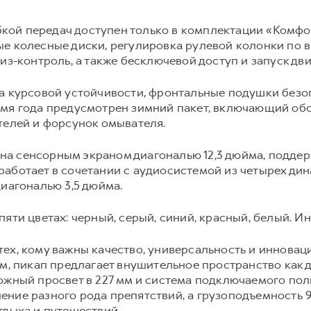
ой передач доступен только в комплектации «Комфор
е колесные диски, регулировка рулевой колонки по вы
из-контроль, а также бесключевой доступ и запуск дв
а курсовой устойчивости, фронтальные подушки безоп
емя года предусмотрен зимний пакет, включающий обо
телей и форсунок омывателя.
а сенсорным экраном диагональю 12,3 дюйма, подде
работает в сочетании с аудиосистемой из четырех ди
диагональю 3,5 дюйма.
яти цветах: черный, серый, синий, красный, белый. Ин
ех, кому важны качество, универсальность и инноваци
м, пикап предлагает внушительное пространство как д
ожный просвет в 227 мм и система подключаемого полн
ние разного рода препятствий, а грузоподъемность 9
тдыха и путешествий.