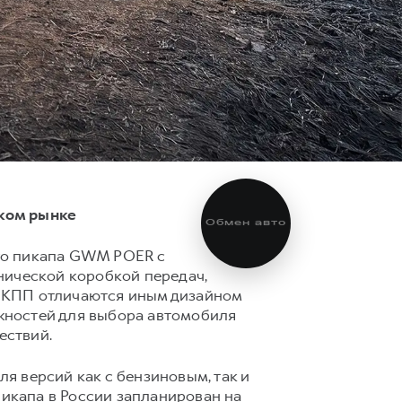
ском рынке
Обмен авто
го пикапа GWM POER с
нической коробкой передач,
с МКПП отличаются иным дизайном
жностей для выбора автомобиля
ествий.
 версий как с бензиновым, так и
пикапа в России запланирован на