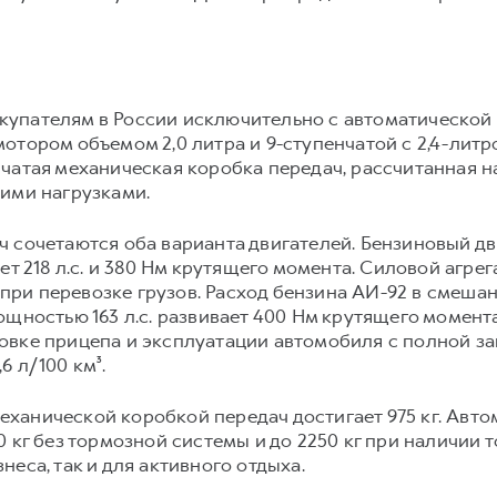
упателям в России исключительно с автоматической 
отором объемом 2,0 литра и 9-ступенчатой с 2,4-литр
чатая механическая коробка передач, рассчитанная 
ими нагрузками.
 сочетаются оба варианта двигателей. Бензиновый дв
ет 218 л.с. и 380 Нм крутящего момента. Силовой агре
и при перевозке грузов. Расход бензина АИ-92 в смешан
ощностью 163 л.с. развивает 400 Нм крутящего момент
вке прицепа и эксплуатации автомобиля с полной заг
 л/100 км³.
ханической коробкой передач достигает 975 кг. Авто
 кг без тормозной системы и до 2250 кг при наличии т
еса, так и для активного отдыха.