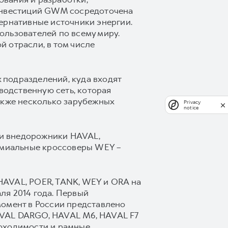
 инвестиций GWM сосредоточена
ернативные источники энергии.
ользователей по всему миру.
 отрасли, в том числе
 подразделений, куда входят
водственную сеть, которая
 также несколько зарубежных
Privacy
notice
 и внедорожники HAVAL,
емиальные кроссоверы WEY –
HAVAL, POER, TANK, WEY и ORA на
ля 2014 года. Первый
момент в России представлено
AVAL DARGO, HAVAL М6, HAVAL F7
роходимости и рамные