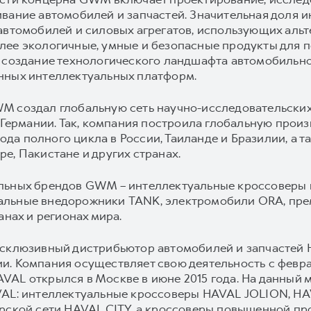
ивание автомобилей и запчастей. Значительная доля
автомобилей и силовых агрегатов, использующих альт
ее экологичные, умные и безопасные продукты для п
 создание технологического ландшафта автомобильной
нных интеллектуальных платформ.
M создал глобальную сеть научно-исследовательских
и Германии. Так, компания построила глобальную произ
авода полного цикла в России, Таиланде и Бразилии, а
е, Пакистане и других странах.
ильных брендов GWM – интеллектуальные кроссоверы
альные внедорожники TANK, электромобили ORA, пр
анах и регионах мира.
ксклюзивный дистрибьютор автомобилей и запчастей 
. Компания осуществляет свою деятельность с февра
AL открылся в Москве в июне 2015 года. На данный 
VAL: интеллектуальные кроссоверы HAVAL JOLION, H
ерской сети HAVAL CITY, а кроссоверы повышенной п