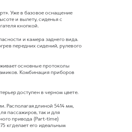
т». Уже в базовое оснащение
соте и вылету, сиденья с
игателя кнопкой.
асности и камера заднего вида.
грев передних сидений, рулевого
рживает основные протоколы
намиков. Комбинация приборов
терьер доступен в черном цвете.
и. Располагая длиной 5414 мм,
ля пассажиров, так и для
ого привода (Part-time)
75 кг делает его идеальным