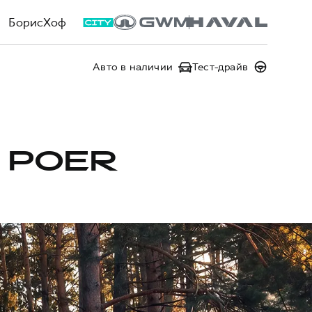
БорисХоф
Авто в наличии
Тест-драйв
 POER