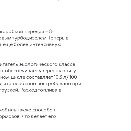
коробкой передач – 8-
овым турбодизелем. Теперь в
на еще более интенсивную
игатель экологического класса
гат обеспечивает уверенную тягу
ном цикле составляет 10,3 л/100
а, что особенно востребовано при
рузкой. Расход топлива в
мобиль также способен
ормозов, что делает его