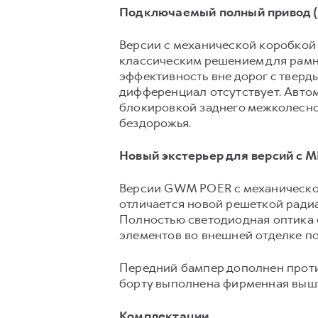
Подключаемый полный привод (
Версии с механической коробкой
классическим решением для рамн
эффективность вне дорог с тверд
дифференциал отсутствует. Авт
блокировкой заднего межколесно
бездорожья.
Новый экстерьер для версий с 
Версии GWM POER с механическо
отличается новой решеткой ради
Полностью светодиодная оптика 
элементов во внешней отделке п
Передний бампер дополнен проти
борту выполнена фирменная выш
Комплектации