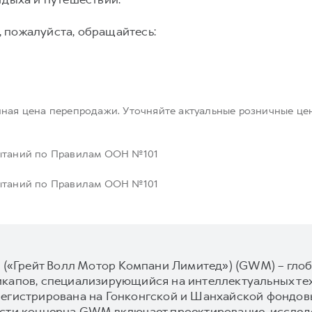
 пожалуйста, обращайтесь:
нная цена перепродажи. Уточняйте актуальные розничные це
пытаний по Правилам ООН №101
пытаний по Правилам ООН №101
d («Грейт Волл Мотор Компани Лимитед») (GWM) – гл
икапов, специализирующийся на интеллектуальных те
егистрирована на Гонконгской и Шанхайской фондовых
ости концерна GWM включает проектирование, исследо