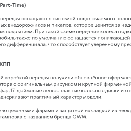
Part-Time)
 передач оснащаются системой подключаемого полного
ых внедорожников и пикапов, которое ценится за над
ым покрытием. При такой схеме передние колеса под
омобиль также по умолчанию оснащается понижающей
го дифференциала, что способствует уверенному пр
МКПП
й коробкой передач получили обновлённое оформлен
атора с оригинальным рисунком и крупной фирменной
фар, 17-дюймовые легкосплавные колесные диски и о
одчеркивают практичный характер модели.
вотуманными фарами и защитной накладкой из неокр
тамповка с названием бренда GWM.