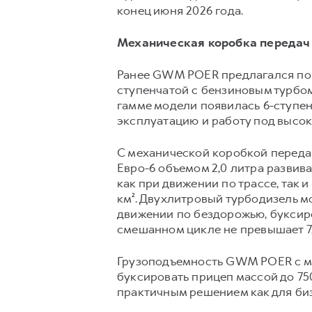
конец июня 2026 года.
Механическая коробка передач
Ранее GWM POER предлагался пок
ступенчатой с бензиновым турбом
гамме модели появилась 6-ступен
эксплуатацию и работу под высок
С механической коробкой передач
Евро-6 объемом 2,0 литра развива
как при движении по трассе, так 
км². Двухлитровый турбодизель м
движении по бездорожью, буксиро
смешанном цикле не превышает 7,6
Грузоподъемность GWM POER с ме
буксировать прицеп массой до 750
практичным решением как для бизн