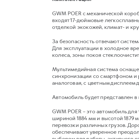
GWM POER с механической коробк
входят 17-дюймовые легкосплавны
отделкой экокожей, климат- и кру
За безопасность отвечают систем
Для эксплуатации в холодное вр
колеса, зоны покоя стеклоочисти
Мультимедийная система оснащен
синхронизации со смартфоном и 
аналоговая, с цветным дисплеем 
Автомобиль будет представлен в п
GWM POER – это автомобиль для т
шириной 1884 мм и высотой 1879 м
перевозки различных грузов. Дор
обеспечивают уверенное преодоле
выбором для работы, активного о