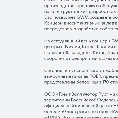
производство, продажу и обслуж
на конструкторских разработках 
Это позволяет GWM создавать бол
Концерн вносит активный вклад в
посредством разработки собстве
На сегодняшний день концерн GW
центры в России, Китае, Японии 
включает 10 заводов в Китае, 3 з
сборочных предприятий в Эквадор
Сегодня пять основных автомоб
выносливые пикапы POER, преми
представлены более чем в 170 стр
ООО «Грейт Волл Мотор Рус» – э
территории Российской Федерации
официальный дилерский центр HAV
более 250 дилерских центров HA
и HAVAL F7x представлены в дил