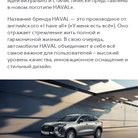
идеи визуально и стилистически представлены
Сервис для корпоративных клиентов
в новом логотипе HAVAL».
HAVAL Лизинг
АКСЕССУАРЫ HAVAL
Название бренда HAVAL — это производное от
Автомобильные аксессуары
английского «I have all» («У меня есть всё»). Оно
АКСЕССУАРЫ HAVAL
Коллекция CITY
отражает стремление жить полной и
гармоничной жизнью. В свою очередь,
Автомобильные аксессуары
Коллекция Базовая
автомобили HAVAL объединяют в себе всё
Коллекция CITY
Коллекция Детская
самое важное для пользователей – высокий
уровень качества, инновационное оснащение и
Коллекция Базовая
стильный дизайн.
Коллекция Детская