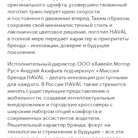
оригинального шрифта, усовершенствованный
Тест-драйв
СЕРВИСНОЕ ОБСЛУЖИВАНИЕ
О дилере
логотип транслирует идею скорости
и постоянного движения вперед. Таким образом,
Трейд-ин
Нулевое ТО
Наша команда
сохраняя свой минималистичный стиль и
DARGO
DARGO X
Программа «Помощь на дороге»
Контакты
лаконичное цветовое решение, логотип HAVAL
от 3 199 000 ₽
от 3 499 000 ₽
в полной мере передает характер и приоритеты
КРЕДИТ И СТРАХОВАНИЕ
Регламенты технического обслуживания
бренда – инновации, доверие и будущее
Кредитный калькулятор
Электронный ПТС
поколение.
Страхование
Исполнительный директор ООО «Хавейл Мотор
Кредит
ПОДДЕРЖКА
Рус» Андрей Акифьев подчеркнул: «Миссия
F7
F7X
бренда HAVAL – делать инновации доступными
GWM Безопасность
от 2 899 000 ₽
от 3 599 000 ₽
для каждого. В России HAVAL также стремится
КОРПОРАТИВНЫМ КЛИЕНТАМ
Гарантия HAVAL
менять существующие представления о
мобильности, создавая интеллектуальные
Для малого бизнеса
Мобильное приложение GWM
внедорожники и городские кроссоверы с
Корпоративным клиентам
Программа «HAVAL Защита+»
широким набором опций комфорта и
современных ассистентов водителя.
Крупным корпоративным клиентам
Руководства по эксплуатации
POER
Решительный характер бренда, фокус на
от 3 449 000 ₽
Система управления автопарком
Подписки
технологии и стремление в будущее – все эти