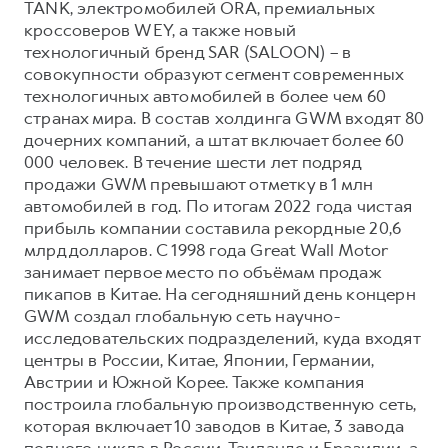
TANK, электромобилей ORA, премиальных
кроссоверов WEY, а также новый
технологичный бренд SAR (SALOON) – в
совокупности образуют сегмент современных
технологичных автомобилей в более чем 60
странах мира. В состав холдинга GWM входят 80
дочерних компаний, а штат включает более 60
000 человек. В течение шести лет подряд
продажи GWM превышают отметку в 1 млн
автомобилей в год. По итогам 2022 года чистая
прибыль компании составила рекордные 20,6
млрд долларов. С 1998 года Great Wall Motor
занимает первое место по объёмам продаж
пикапов в Китае. На сегодняшний день концерн
GWM создал глобальную сеть научно-
исследовательских подразделений, куда входят
центры в России, Китае, Японии, Германии,
Австрии и Южной Корее. Также компания
построила глобальную производственную сеть,
которая включает 10 заводов в Китае, 3 завода
полного цикла в России, Таиланде и Бразилии, а