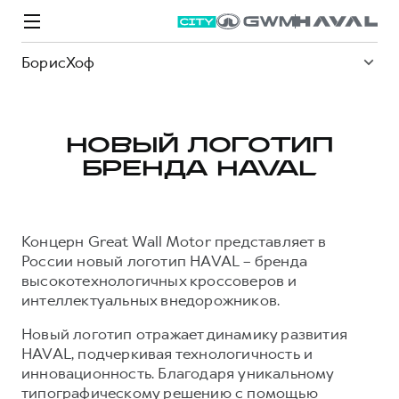
БорисХоф
НОВЫЙ ЛОГОТИП
БРЕНДА HAVAL
Модели
Покупателям
Владельцам
Спецпредложения
О дилере
Концерн Great Wall Motor представляет в
ВЫБОР И ПОКУПКА
СЕРВИС
СПЕЦПРЕДЛОЖЕНИЯ
БРЕНД HAVAL
России новый логотип HAVAL – бренда
высокотехнологичных кроссоверов и
Автомобили в наличии
Все о сервисе
Покупателям
О бренде
интеллектуальных внедорожников.
Конфигуратор HAVAL
Запись на сервис
Владельцам
Новости
Новый логотип отражает динамику развития
M6
Аксессуары HAVAL
Моторное масло
О GWM
JOLION
HAVAL, подчеркивая технологичность и
от 2 049 000 ₽
от 2 049 000 ₽
Каталоги и прайс-листы
Стоимость ТО
инновационность. Благодаря уникальному
типографическому решению с помощью
Программа «HAVAL Защита+»
ИНФОРМАЦИЯ О ДИЛЕРЕ