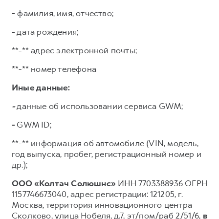
-
фамилия, имя, отчество;
-
дата рождения;
**-** адрес электронной почты;
**-** номер телефона
Иные данные:
-
данные об использовании сервиса GWM;
-
GWM ID;
**-** информация об автомобиле (VIN, модель,
год выпуска, пробег, регистрационный номер и
др.);
ООО «Колтач Солюшнс»
ИНН 7703388936 ОГРН
1157746673040, адрес регистрации: 121205, г.
Москва, территория инновационного центра
Сколково, улица Нобеля, д.7, эт/пом/раб 2/51/6,
в