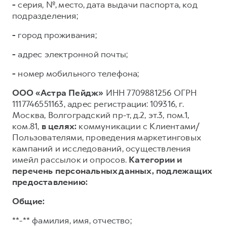
-
серия, №, место, дата выдачи паспорта, код
подразделения;
-
город проживания;
-
адрес электронной почты;
-
номер мобильного телефона;
ООО «Астра Пейдж»
ИНН 7709881256 ОГРН
1117746551163, адрес регистрации: 109316, г.
Москва, Волгоградский пр-т, д.2, эт.3, пом.1,
ком.81,
в целях:
коммуникации с Клиентами/
Пользователями, проведения маркетинговых
кампаний и исследований, осуществления
имейл рассылок и опросов.
Категории и
перечень персональных данных, подлежащих
предоставлению:
Общие:
**-** фамилия, имя, отчество;