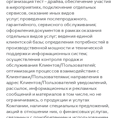
Сервис для корпоративных клиентов
организация тест – драйва, обеспечение участия
в мероприятиях, подключение отдельных
HAVAL Лизинг
АКСЕССУАРЫ HAVAL
сервисов, оказание иных видов
Автомобильные аксессуары
услуг; проведения послепродажного,
гарантийного, сервисного обслуживания;
АКСЕССУАРЫ HAVAL
Коллекция CITY
оформления документов в рамках оказания
Автомобильные аксессуары
Коллекция Базовая
отдельных видов услуг; ведения единой
клиентской базы; определения потребностей в
Коллекция CITY
Коллекция Детская
производственной мощности и технической
Коллекция Базовая
поддержки информационных систем;
осуществления контроля продаж и
Коллекция Детская
обслуживания Клиентов/Пользователей;
оптимизация процессов взаимодействия с
Клиентами/Пользователями; направления в
адрес Клиентов/Пользователей уведомлений,
рассылок, информационных и рекламных
сообщений и материалов в том числе, но не
ограничиваясь, о продукции и услугах
Компании, наличии специальных предложений,
акций в отношении них, о финансовых услугах,
связанных с приобретением и использованием