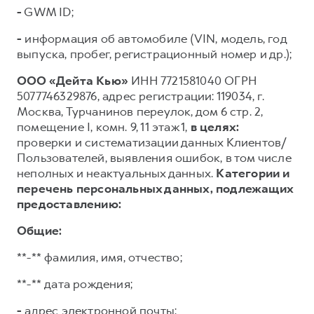
-
GWM ID;
-
информация об автомобиле (VIN, модель, год
выпуска, пробег, регистрационный номер и др.);
ООО «Дейта Кью»
ИНН 7721581040 ОГРН
5077746329876, адрес регистрации: 119034, г.
Москва, Турчанинов переулок, дом 6 стр. 2,
помещение I, комн. 9, 11 этаж 1,
в целях:
проверки и систематизации данных Клиентов/
Пользователей, выявления ошибок, в том числе
неполных и неактуальных данных.
Категории и
перечень персональных данных, подлежащих
предоставлению:
Общие:
**-** фамилия, имя, отчество;
**-** дата рождения;
-
адрес электронной почты;