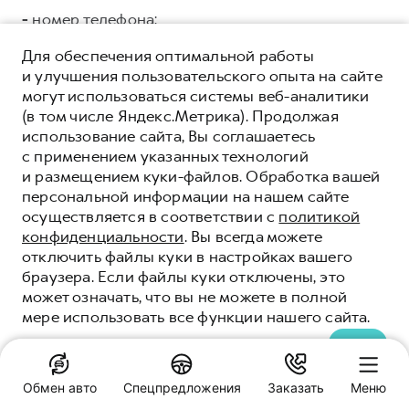
-
номер телефона;
ООО «СЛАВА ГРУПП»
ИНН 7704875192 ОГРН
Для обеспечения оптимальной работы
5147746150041, адрес регистрации: г. Москва, ул.
и улучшения пользовательского опыта на сайте
Тверская, дом 16, стр.3, помещ. 3 в целях:
могут использоваться системы веб-аналитики
коммуникации с Клиентами/Пользователями, в
(в том числе Яндекс.Метрика). Продолжая
том числе: направления e.mail рассылки;
использование сайта, Вы соглашаетесь
проведения маркетинговых кампаний и
с применением указанных технологий
исследований; поддержки процесса продаж,
и размещением куки-файлов. Обработка вашей
аналитики данных.
Категории и перечень
персональной информации на нашем сайте
персональных данных, подлежащих
осуществляется в соответствии с
политикой
предоставлению:
конфиденциальности
. Вы всегда можете
отключить файлы куки в настройках вашего
Общие:
браузера. Если файлы куки отключены, это
может означать, что вы не можете в полной
-
фамилия, имя, отчество;
мере использовать все функции нашего сайта.
-
дата рождения;
ПОНЯТНО
-
адрес электронной почты;
Обмен авто
Спецпредложения
Заказать
Меню
-
номер телефона;