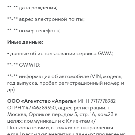
**-** дата рождения;
**-** адрес электронной почты;
**-** номер телефона;
Иные данные:
-
данные об использовании сервиса GWM;
**-** GWM ID;
**-** информация об автомобиле (VIN, модель,
год выпуска, пробег, регистрационный номер и
др).
ООО «Агентство «Апрель»
ИНН 7717778982
ОГРН 1147746289350, адрес регистрации: г.
Москва, Орликов пер., дом 5, стр. 1А, ком.23 в
целях: коммуникации с Клиентами/
Пользователями, в том числе направления
e.mail рассылки; аналитики данных; проведения