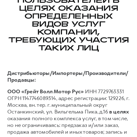
ПОЛЬЗОВАТЕЛЕЙ В
ЦЕЛЯХ ОКАЗАНИЯ
Тест-драйв
СЕРВИСНОЕ ОБСЛУЖИВАНИЕ
О дилере
ОПРЕДЕЛЕННЫХ
Трейд-ин
Нулевое ТО
Наша команда
ВИДОВ УСЛУГ
DARGO
DARGO X
Программа «Помощь на дороге»
Контакты
от 3 199 000 ₽
КОМПАНИИ,
от 3 499 000 ₽
КРЕДИТ И СТРАХОВАНИЕ
Регламенты технического обслуживания
ТРЕБУЮЩИХ УЧАСТИЯ
ТАКИХ ЛИЦ
Кредитный калькулятор
Электронный ПТС
Страхование
Кредит
ПОДДЕРЖКА
Дистрибьюторы/Импортеры/Производители/
F7
F7X
GWM Безопасность
Продавцы:
от 2 899 000 ₽
от 3 599 000 ₽
КОРПОРАТИВНЫМ КЛИЕНТАМ
Гарантия HAVAL
ООО «Грейт Волл Мотор Рус»
ИНН 7729763331
ОГРН 1147746089314, адрес регистрации: 129226, г.
Для малого бизнеса
Мобильное приложение GWM
Москва, вн. тер. г. муниципальный округ
Корпоративным клиентам
Программа «HAVAL Защита+»
Останкинский, ул. Вильгельма Пика, д.16
в целях
Крупным корпоративным клиентам
Руководства по эксплуатации
оказания полного комплекса услуг, в том числе,
POER
но не ограничиваясь: предзаказ и/или заказ,
от 3 449 000 ₽
Система управления автопарком
Подписки
продажа автомобилей и иных товаров; запись и