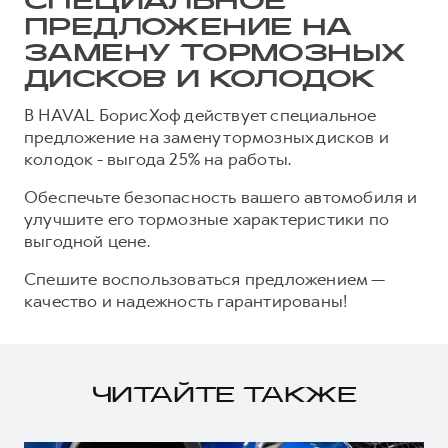
СПЕЦИАЛЬНОЕ
ПРЕДЛОЖЕНИЕ НА
Тест-драйв
СЕРВИСНОЕ ОБСЛУЖИВАНИЕ
О дилере
ЗАМЕНУ ТОРМОЗНЫХ
Трейд-ин
Нулевое ТО
Наша команда
ДИСКОВ И КОЛОДОК
DARGO
DARGO X
Программа «Помощь на дороге»
Контакты
от 3 199 000 ₽
от 3 499 000 ₽
В HAVAL БорисХоф действует специальное
КРЕДИТ И СТРАХОВАНИЕ
Регламенты технического обслуживания
предложение на замену тормозных дисков и
колодок - выгода 25% на работы.
Кредитный калькулятор
Электронный ПТС
Страхование
Обеспечьте безопасность вашего автомобиля и
улучшите его тормозные характеристики по
Кредит
ПОДДЕРЖКА
выгодной цене.
F7
F7X
GWM Безопасность
от 2 899 000 ₽
от 3 599 000 ₽
Спешите воспользоваться предложением —
КОРПОРАТИВНЫМ КЛИЕНТАМ
Гарантия HAVAL
качество и надежность гарантированы!
Для малого бизнеса
Мобильное приложение GWM
Корпоративным клиентам
Программа «HAVAL Защита+»
Крупным корпоративным клиентам
Руководства по эксплуатации
ЧИТАЙТЕ ТАКЖЕ
POER
от 3 449 000 ₽
Система управления автопарком
Подписки