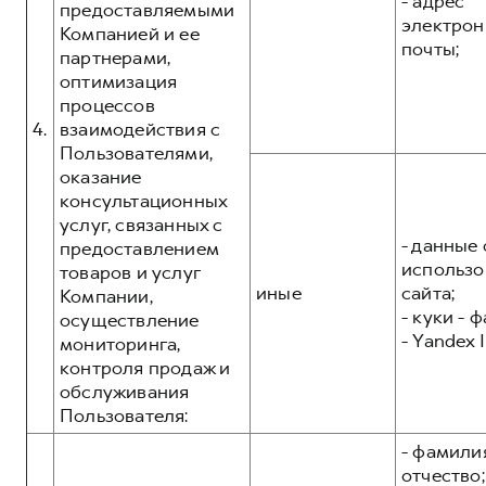
- адрес
предоставляемыми
электрон
Компанией и ее
почты;
партнерами,
оптимизация
процессов
4.
взаимодействия с
Пользователями,
оказание
консультационных
услуг, связанных с
- данные 
предоставлением
использо
товаров и услуг
иные
сайта;
Компании,
- куки - 
осуществление
- Yandex I
мониторинга,
контроля продаж и
обслуживания
Пользователя:
- фамилия
отчество;