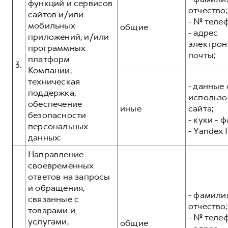
функций и сервисов
отчество;
сайтов и/или
- № теле
мобильных
общие
- адрес
приложений, и/или
электрон
программных
почты;
платформ
3.
Компании,
техническая
- данные 
поддержка,
использо
обеспечение
иные
сайта;
безопасности
- куки - 
персональных
- Yandex I
данных:
Направление
своевременных
ответов на запросы
и обращения,
- фамилия
связанные с
отчество;
товарами и
- № теле
услугами,
общие