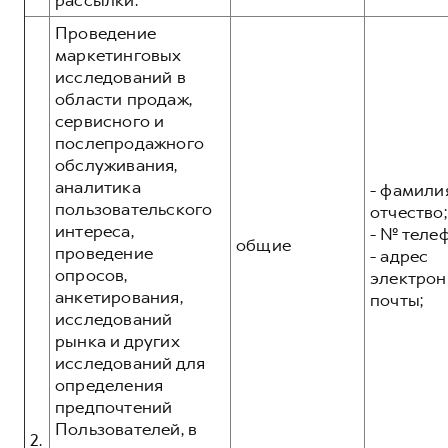
рассылки.
Проведение
маркетинговых
исследований в
области продаж,
сервисного и
послепродажного
обслуживания,
аналитика
- фамилия
пользовательского
отчество;
интереса,
- № теле
общие
проведение
- адрес
опросов,
электрон
анкетирования,
почты;
исследований
рынка и других
исследований для
определения
предпочтений
Пользователей, в
2.