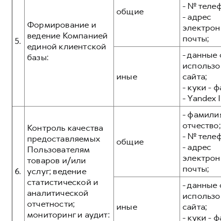
- № теле
общие
- адрес
Формирование и
электрон
ведение Компанией
почты;
5.
единой клиентской
- данные 
базы:
использо
иные
сайта;
- куки - 
- Yandex I
- фамилия
отчество;
Контроль качества
- № теле
предоставляемых
общие
- адрес
Пользователям
электрон
товаров и/или
почты;
6.
услуг; ведение
статистической и
- данные 
аналитической
использо
отчетности;
иные
сайта;
мониторинг и аудит:
- куки - 