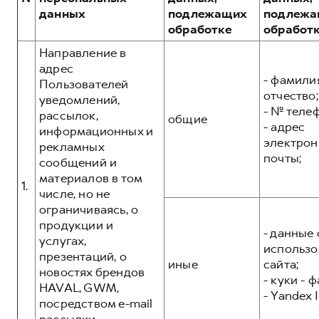
Сервис для корпоративных клиентов
данных
подлежащих
подлежа
HAVAL Лизинг
АКСЕССУАРЫ HAVAL
обработке
обработ
Автомобильные аксессуары
Направление в
адрес
АКСЕССУАРЫ HAVAL
Коллекция CITY
- фамилия
Пользователей
Автомобильные аксессуары
Коллекция Базовая
отчество;
уведомлений,
- № теле
рассылок,
Коллекция CITY
Коллекция Детская
общие
- адрес
информационных и
Коллекция Базовая
электрон
рекламных
почты;
сообщений и
Коллекция Детская
материалов в том
1.
числе, но не
ограничиваясь, о
продукции и
- данные 
услугах,
использо
презентаций, о
иные
сайта;
новостях брендов
- куки - 
HAVAL, GWM,
- Yandex I
посредством e-mail