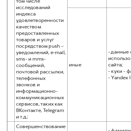
том числе
исследований
индекса
удовлетворенности
качеством
предоставленных
товаров и услуг
посредством push –
- данные 
уведомлений, e-mail,
использо
sms- и mms-
иные
сайта;
сообщений,
- куки - 
почтовой рассылки,
- Yandex I
телефонных
звонков и
информационно-
коммуникационных
сервисов, таких как
ВКонтакте, Telegram
и т.д.:
Совершенствование
- фамилия