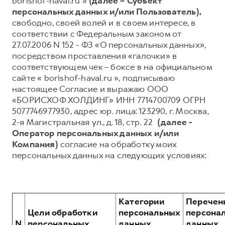
borishof-haval.ru »
(далее – Субъект
персональных данных и/или Пользователь),
Тест-драйв
СЕРВИСНОЕ ОБСЛУЖИВАНИЕ
О дилере
свободно, своей волей и в своем интересе, в
Трейд-ин
Нулевое ТО
Наша команда
соответствии с Федеральным законом от
27.07.2006 N 152 - ФЗ «О персональных данных»,
DARGO
DARGO X
Программа «Помощь на дороге»
Контакты
от 3 199 000 ₽
от 3 499 000 ₽
посредством проставления «галочки» в
КРЕДИТ И СТРАХОВАНИЕ
Регламенты технического обслуживания
соответствующем чек – боксе в на официальном
сайте « borishof-haval.ru », подписываю
Кредитный калькулятор
Электронный ПТС
настоящее Согласие и выражаю ООО
Страхование
«БОРИСХОФ ХОЛДИНГ» ИНН 7714700709 ОГРН
5077746977930, адрес юр. лица: 123290, г. Москва,
Кредит
ПОДДЕРЖКА
2-я Магистральная ул., д. 18, стр. 22
(далее -
F7
F7X
GWM Безопасность
от 2 899 000 ₽
от 3 599 000 ₽
Оператор персональных данных и/или
Компания)
согласие на обработку моих
КОРПОРАТИВНЫМ КЛИЕНТАМ
Гарантия HAVAL
персональных данных на следующих условиях:
Для малого бизнеса
Мобильное приложение GWM
Корпоративным клиентам
Программа «HAVAL Защита+»
Крупным корпоративным клиентам
Руководства по эксплуатации
Категории
Перечен
POER
от 3 449 000 ₽
Система управления автопарком
Подписки
Цели обработки
персональных
персона
N
персональных
данных,
данных,